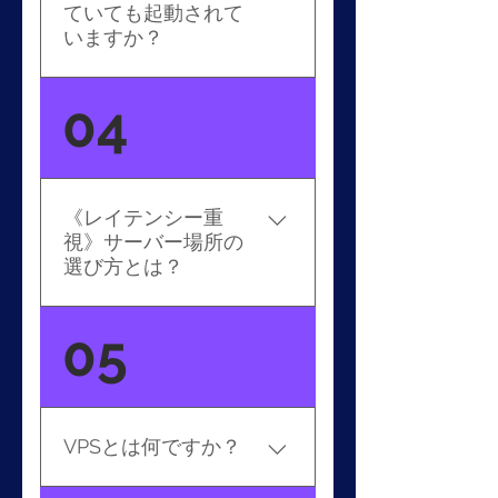
必要がございます。
ていても起動されて
いますか？
はい。VPSはパソコンをシ
04
ャットダウンしても24時間
365日起動されています。た
だし、お客様のPCではな
く、VPS内のスタートボタ
《レイテンシー重
ンからシャットダウンして
視》サーバー場所の
しまいますと、VPSは稼働
選び方とは？
しない状態となってしまい
ますのでご注意ください。
FX会社の取引サーバを置い
05
その際は再起動の申請をお
ている位置に近い場所で
願いいたします。
VPSの場所を決めていただ
くと、取引にかかるレイテ
ンシー（遅延）を削減する
VPSとは何ですか？
ことができます。FX会社の
サーバがどこにあるのかに