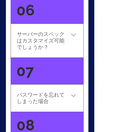
VPSとはバーチャルプライ
06
ついては、ご利用のFX会社
ベートサーバー（Virtual
にお問い合わせください。
Private Server）の略で、仮
回答を得れなかった場合
想上（クラウド）にあるお
は、FX会社の所在している
客様専用のサーバーという
国をご参考ください。所在
サーバーのスペック
意味となります。FXや現
地が日本の場合TY3（東京）
はカスタマイズ可能
物、仮想通貨などをアルゴ
を選択することをおすすめ
でしょうか？
リズムやEAで取引する方に
します。
とって必要不可欠なサービ
はい。可能です。SSD、
07
スとなります。
Memory、CPU、External
Driveなど、お客様専用にサ
ーバーを作成してお見積も
りを出させていただきます
パスワードを忘れて
ので、こちらまでお問い合
しまった場合
わせください。 support-
ty3@beeksfx.com
パスワードをリセットさせ
08
ていただき、新たに初期パ
スワードを作成させていた