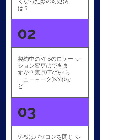
くなった際の対処法
は？
当ウェブサイトのメニュー
02
『サポート申請』より、
『再起動』申請をお願いい
たします。30分以内にお客
様のVPSは再起動されま
契約中のVPSのロケー
す。
ション変更はできま
すか？東京(TY3)から
ニューヨーク(NY4)な
ど
ロケーション変更の場合
03
は、新しいロケーションで
新規にVPSをお申し込みい
ただく形となりますので、
１度VPSをご解約いただく
VPSはパソコンを閉じ