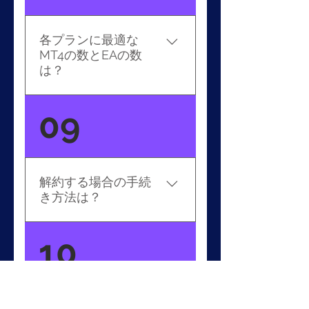
だきます。ウェブサイトの
『サポート申請』か
各プランに最適な
support-ty3@beeksfx.com
MT4の数とEAの数
までご連絡ください。
は？
ブロンズ：3 MT4 / 9~10チ
09
ャート&EA シルバー：6
MT4 / 18チャート&EA ゴー
ルド：9MT4 / 27チャート
&EA ※EAのトレードスタイ
解約する場合の手続
ルなどにも影響されますの
き方法は？
で、あくまでのガイドライ
ンとしてご利用ください。
サーバをご解約する場合
10
は、こちらのフォームに必
要情報を入力、送信をお願
いいたします。Payment
Profile IDはご不明な場合は
Beeks VPSの特徴は